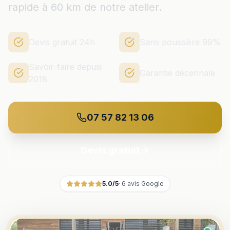
rapide à 60 km de notre atelier.
Devis gratuit 24h
Sans poussière 99%
Savoir-faire depuis
Garantie décennale
2018
07 57 82 13 06
Devis gratuit
5.0
/5
·
6
avis Google