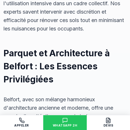
l'utilisation intensive dans un cadre collectif. Nos
experts savent intervenir avec discrétion et
efficacité pour rénover ces sols tout en minimisant
les nuisances pour les occupants.
Parquet et Architecture à
Belfort : Les Essences
Privilégiées
Belfort, avec son mélange harmonieux
d'architecture ancienne et moderne, offre une
grande diversité d'essences de bois pour ses
parquets. Du
chêne
traditionnel aux
essences
APPELER
WHATSAPP 2H
DEVIS