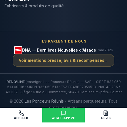
Fabricants & produits de qualité
ILS PARLENT DE NOUS
DNA — Dernières Nouvelles d'Alsace
· mai 2026
Voir mentions presse, avis & récompenses
→
RENO'LINE
(enseigne Les Ponceurs Réunis) — SARL · SIRET 832 059
513 00016 · SIREN 832 059 513 · TVA FR48832059513 · NAF 43.29A /
43.33Z · Siège : 6 rue du Commerce, 68420 Herrlisheim-près-Colmar
©
2026
Les Ponceurs Réunis
- Artisans parqueteurs. Tous
droits réservés.
Mentions légales
•
CGV
•
Politique de confidentialité
APPELER
WHATSAPP 2H
DEVIS