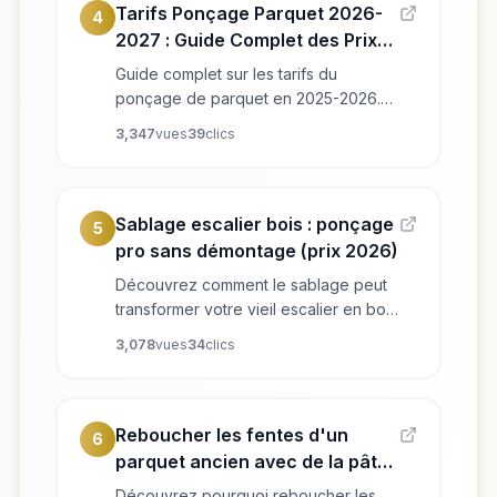
Tarifs Ponçage Parquet 2026-
4
2027 : Guide Complet des Prix
au m²
Guide complet sur les tarifs du
ponçage de parquet en 2025-2026.
Découvrez les prix moyens au m², les
3,347
vues
39
clics
facteurs qui influencent le coût, et les
différences entre faire appel à un
professionnel ou réaliser le ponçage
vous-même.
Sablage escalier bois : ponçage
5
pro sans démontage (prix 2026)
Découvrez comment le sablage peut
transformer votre vieil escalier en bois
sans travaux lourds. Guide complet
3,078
vues
34
clics
des techniques, finitions et conseils
pratiques par Les Ponceurs Réunis,
experts en rénovation d'escaliers
dans le Grand Est.
Reboucher les fentes d'un
6
parquet ancien avec de la pâte
à bois : l'erreur à ne pas
Découvrez pourquoi reboucher les