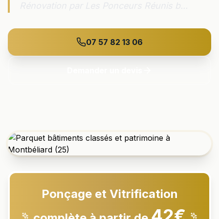
Rénovation par Les Ponceurs Réunis b...
07 57 82 13 06
Demander un devis
Ponçage et Vitrification
42€
complète à partir de