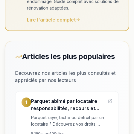
endommagé. Guide complet avec solutions de
rénovation adaptées.
Lire l'article complet
Articles les plus populaires
Découvrez nos articles les plus consultés et
appréciés par nos lecteurs
Parquet abîmé par locataire :
1
responsabilités, recours et
solutions de rénovation
Parquet rayé, taché ou détruit par un
locataire ? Découvrez vos droits,
recours, coûts de rénovation et
5,160
vues
400
clics