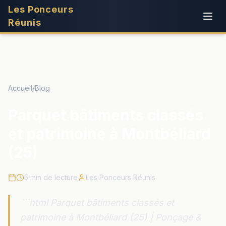
Les Ponceurs
Réunis
Accueil
/
Blog
Parquet bâtiments classés
et patrimoine à Montbéliard
(25)
5
min de lecture
Les Ponceurs Réunis
```html Parquet bâtiments classés et
patrimoine à Montbéliard (25) | Ponçage &