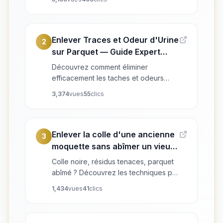
conseils d'experts pour propriétaire
bailleur.
Enlever Traces et Odeur d'Urine
2
sur Parquet — Guide Expert
2026
Découvrez comment éliminer
efficacement les taches et odeurs
d'urine d'animaux sur un parquet en
3,374
vues
55
clics
bois ancien. Conseils de pros, astuces
maison et solutions durables par Les
Ponceurs Réunis, experts en
rénovation de parquet dans le Grand
Enlever la colle d'une ancienne
3
Est.
moquette sans abîmer un vieux
parquet : guide complet
Colle noire, résidus tenaces, parquet
abîmé ? Découvrez les techniques pro
pour retirer une moquette sans altérer
1,434
vues
41
clics
un parquet ancien ou massif.