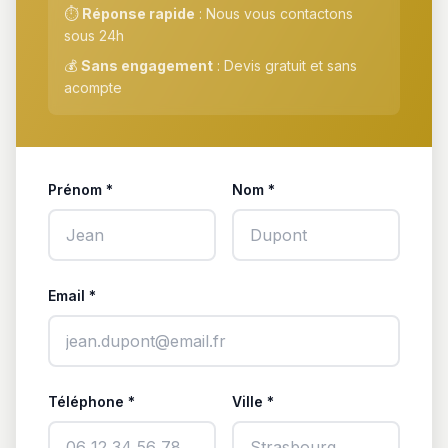
⏱️
Réponse rapide
: Nous vous contactons
sous 24h
💰
Sans engagement
: Devis gratuit et sans
acompte
Prénom *
Nom *
Email *
Téléphone *
Ville *