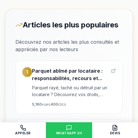
Articles les plus populaires
Découvrez nos articles les plus consultés et
appréciés par nos lecteurs
Parquet abîmé par locataire :
1
responsabilités, recours et
solutions de rénovation
Parquet rayé, taché ou détruit par un
locataire ? Découvrez vos droits,
recours, coûts de rénovation et
5,160
vues
400
clics
conseils d'experts pour propriétaire
bailleur.
Enlever Traces et Odeur d'Urine
2
APPELER
WHATSAPP 2H
DEVIS
sur Parquet — Guide Expert