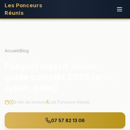
Les Ponceurs
Réunis
Accueil
/
Blog
Parquet massif chêne :
guide complet 2026 (prix,
types, pose)
9
min de lecture
Les Ponceurs Réunis
07 57 82 13 06