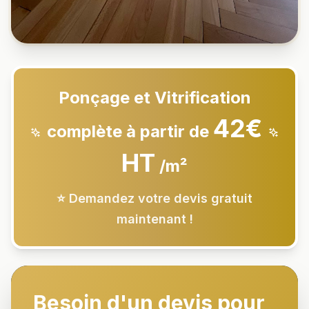
Ponçage et Vitrification
42€
complète à partir de
HT
/m²
⭐ Demandez votre devis gratuit
maintenant !
Besoin d'un devis pour