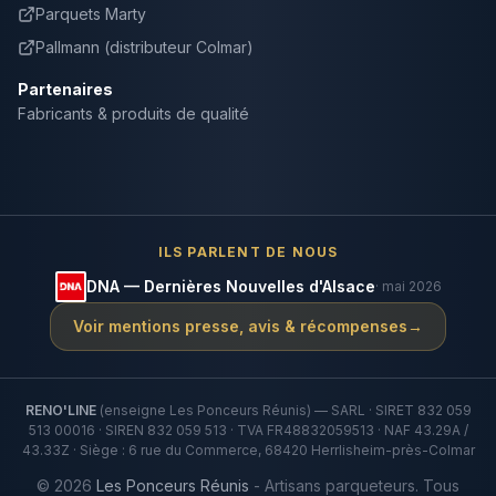
Parquets Marty
Pallmann (distributeur Colmar)
Partenaires
Fabricants & produits de qualité
ILS PARLENT DE NOUS
DNA — Dernières Nouvelles d'Alsace
· mai 2026
Voir mentions presse, avis & récompenses
→
RENO'LINE
(enseigne Les Ponceurs Réunis) — SARL · SIRET 832 059
513 00016 · SIREN 832 059 513 · TVA FR48832059513 · NAF 43.29A /
43.33Z · Siège : 6 rue du Commerce, 68420 Herrlisheim-près-Colmar
©
2026
Les Ponceurs Réunis
- Artisans parqueteurs. Tous