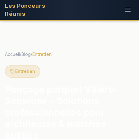
Les Ponceurs
Réunis
Accueil
/
Blog
/
Entretien
Entretien
Ponçage parquet Villers-
Semeuse – Solutions
professionnelles pour
architectes & marchés
publics