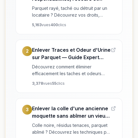
solutions de rénovation
Parquet rayé, taché ou détruit par un
locataire ? Découvrez vos droits,
recours, coûts de rénovation et
5,163
vues
400
clics
conseils d'experts pour propriétaire
bailleur.
Enlever Traces et Odeur d'Urine
2
sur Parquet — Guide Expert
2026
Découvrez comment éliminer
efficacement les taches et odeurs
d'urine d'animaux sur un parquet en
3,378
vues
55
clics
bois ancien. Conseils de pros, astuces
maison et solutions durables par Les
Ponceurs Réunis, experts en
rénovation de parquet dans le Grand
Enlever la colle d'une ancienne
3
Est.
moquette sans abîmer un vieux
parquet : guide complet
Colle noire, résidus tenaces, parquet
abîmé ? Découvrez les techniques pro