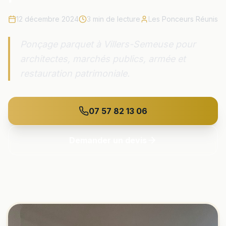
12 décembre 2024
3
min de lecture
Les Ponceurs Réunis
Ponçage parquet à Villers-Semeuse pour
architectes, marchés publics, armée et
restauration patrimoniale.
07 57 82 13 06
Demander un devis