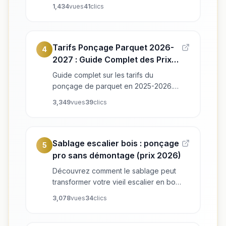
pour retirer une moquette sans altérer
1,434
vues
41
clics
un parquet ancien ou massif.
Tarifs Ponçage Parquet 2026-
4
2027 : Guide Complet des Prix
au m²
Guide complet sur les tarifs du
ponçage de parquet en 2025-2026.
Découvrez les prix moyens au m², les
3,349
vues
39
clics
facteurs qui influencent le coût, et les
différences entre faire appel à un
professionnel ou réaliser le ponçage
vous-même.
Sablage escalier bois : ponçage
5
pro sans démontage (prix 2026)
Découvrez comment le sablage peut
transformer votre vieil escalier en bois
sans travaux lourds. Guide complet
3,078
vues
34
clics
des techniques, finitions et conseils
pratiques par Les Ponceurs Réunis,