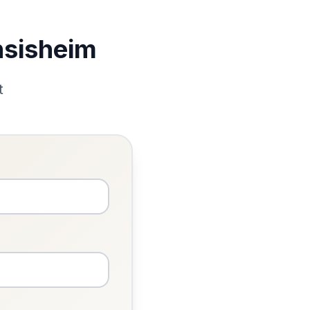
nsisheim
t