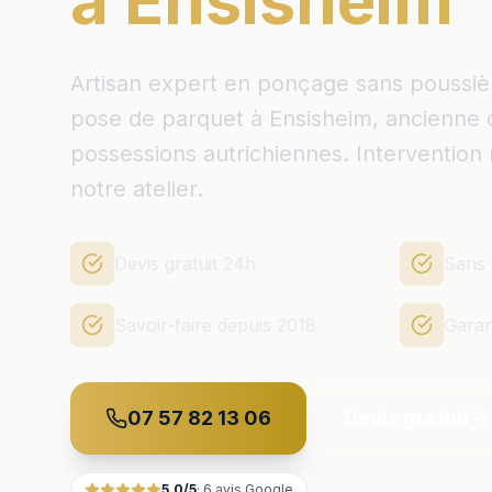
à Ensisheim
Artisan expert en ponçage sans poussière,
pose de parquet à Ensisheim, ancienne 
possessions autrichiennes. Intervention
notre atelier.
Devis gratuit 24h
Sans 
Savoir-faire depuis 2018
Garan
07 57 82 13 06
Devis gratuit
5.0
/5
·
6
avis Google