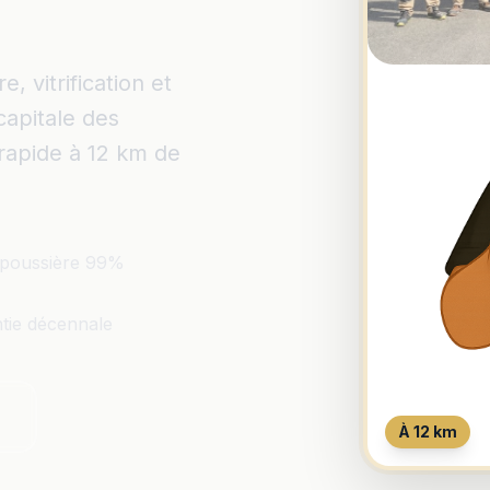
 vitrification et
capitale des
 rapide à 12 km de
poussière 99%
tie décennale
À 12 km