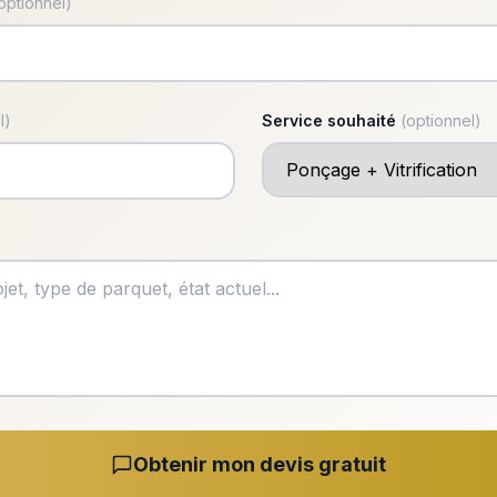
optionnel)
l)
Service souhaité
(optionnel)
Obtenir mon devis gratuit