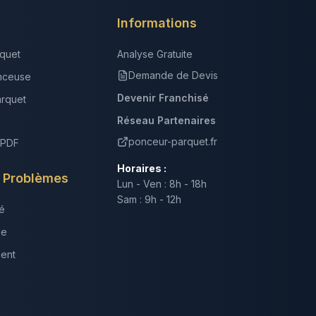
Informations
quet
Analyse Gratuite
Demande de Devis
nceuse
Devenir Franchisé
arquet
Réseau Partenaires
ponceur-parquet.fr
 PDF
Horaires :
s Problèmes
Lun - Ven : 8h - 18h
Sam : 9h - 12h
é
ne
ment