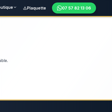
utique
Plaquette
07 57 82 13 06
ible.