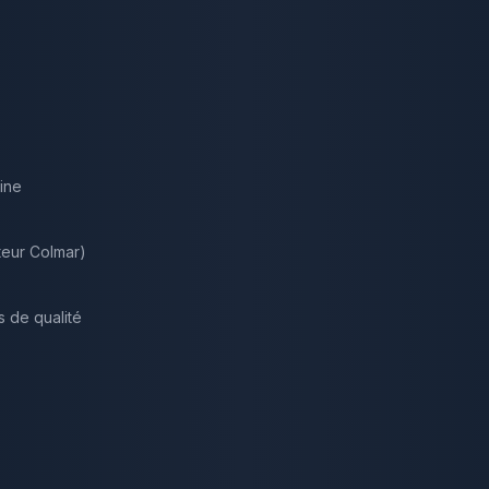
ine
teur Colmar)
s de qualité