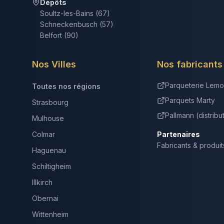
Dépôts
Soultz-les-Bains (67)
Schneckenbusch (57)
Belfort (90)
Nos Villes
Nos fabricants
Parqueterie Lemo
Toutes nos régions
Parquets Marty
Strasbourg
Pallmann (distribu
Mulhouse
Colmar
Partenaires
Fabricants & produit
Haguenau
Schiltigheim
Illkirch
Obernai
Wittenheim