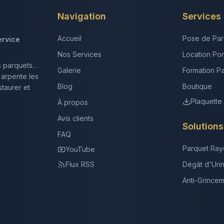
Navigation
Services
Accueil
Pose de Par
ervice
Nos Services
Location Po
s parquets…
Galerie
Formation P
 arpente les
Blog
Boutique
taurer et
Plaquette
À propos
Avis clients
Solution
FAQ
Parquet Ray
YouTube
Flux RSS
Dégât d'Uri
Anti-Grince