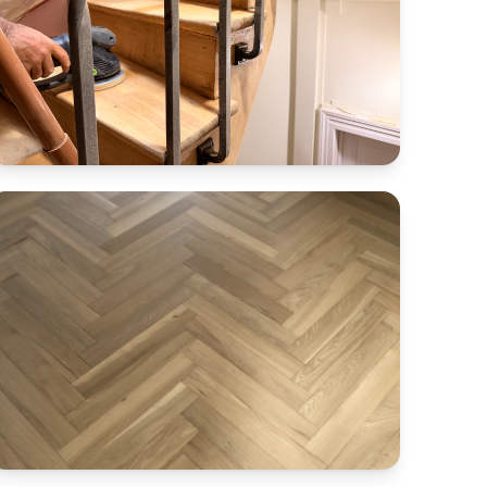
Ponçage d'un parquet ancien et d'un
escalier bois massif
Mulhouse : Ponçage d’un parquet ancien dans une
vieille demeure à Mulhouse, avec reprise des
zones abîmées après la démolition des anciennes
cloisons par les clients. Finition : fond dur PALL-X
320 et vernis Pall-X Extreme avec durcisseur.