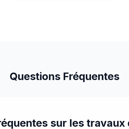
Vitrification parquet chêne clair
Vitrification professionnelle d'un parquet chêne
clair avec finition satinée à Sélestat
Questions Fréquentes
réquentes sur les travaux 