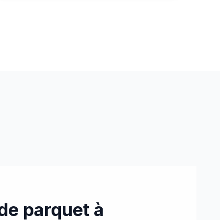
Ponçage parquet massif ancien
Ponçage et rénovation complète d’un parquet
massif ancien en bâton rompu à Obernai, installé sur
lambourdage bois. Après un ponçage et un
brossage approfondis, les zones abîmées ont été
réparées puis protégées avec une vitrification Pall-
X Zero pour une finition durable et écologique.
de parquet à