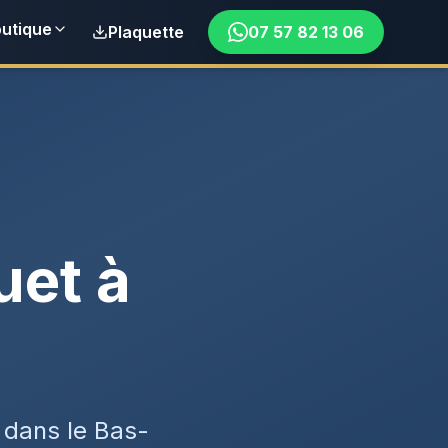
utique
Plaquette
07 57 82 13 06
uet à
 dans le Bas-