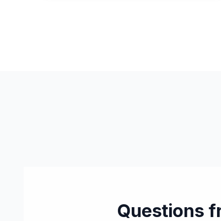
Rénovation parquet point de Hongrie
Intervention dans un immeuble ancien à Haguenau
avec restauration complète d’un parquet en pitchpin
— un bois typique des constructions des années
40. Le chantier comprenait la réparation des seuils,
le rattrapage des zones affaiblies et une finition
avec un vernis Pallmann spécialement choisi pour
réchauffer la pièce et valoriser la couleur naturelle
du pitchpin.
Questions f