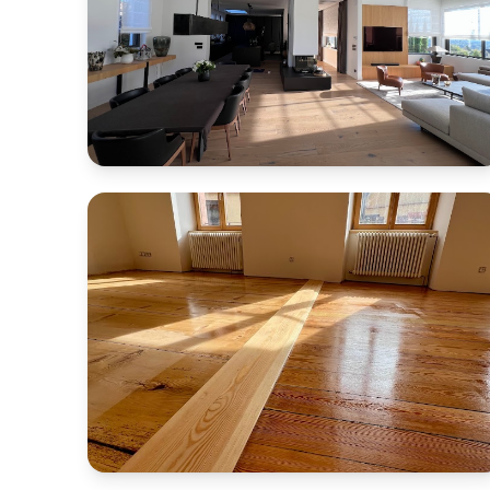
Ponçage et vitrification parquet chêne
massif
Ponçage d’un parquet contemporain Boen
(parement 3,5 mm) dans un appartement du quartier
chic de l’Orangerie à Strasbourg. Le chantier a été
réalisé avec une technique de décapage au pad
diamant pour un nettoyage en profondeur, suivi
d’une vitrification Pall-X 98 afin d’obtenir un aspect
bois brut, moderne et parfaitement uniforme.