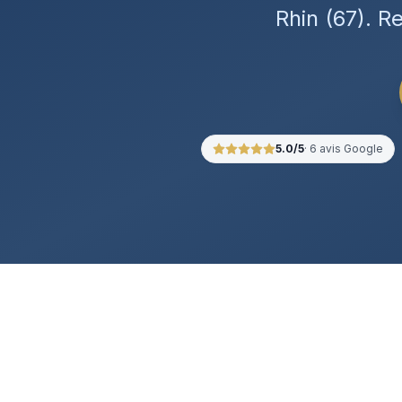
Rhin (67). R
5.0
/5
·
6
avis Google