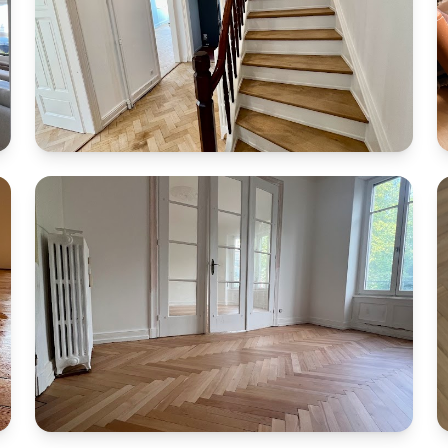
Rénovation parquet ancien en chêne
Rénovation complète d’un escalier en chêne à
Colmar, incluant le nettoyage approfondi des mains
courantes. Le chantier comprenait également le
ponçage et la vitrification d’un parquet en bâton
rompu posé sur goudron, une technique ancienne
typique des maisons du quartier des Maraîchers. Le
résultat met en valeur le chêne et redonne une
uniformité élégante à l’ensemble de l’étage. Quartier
Unterlinden