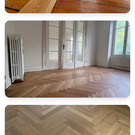
Rénovation parquet point de Hongrie
Intervention dans un immeuble ancien à Haguenau avec
restauration complète d’un parquet en pitchpin — un bois
typique des constructions des années 40. Le chantier
comprenait la réparation des seuils, le rattrapage des
zones affaiblies et une finition avec un vernis Pallmann
spécialement choisi pour réchauffer la pièce et valoriser
la couleur naturelle du pitchpin.
Vitrification parquet chêne clair
Vitrification professionnelle d'un parquet chêne clair avec
finition satinée à Sélestat