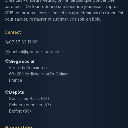
Chez Les Ponceurs Réunis, on ne fait pas que poncer des
parquets… On leur redonne une seconde jeunesse ! Depuis
2018, on arpente les maisons et les appartements du Grand Est
pour sauver, restaurer et sublimer vos sols en bois.
Contact
07 57 82 13 06
contact@ponceur-parquet.fr
Siège social
6 rue du Commerce
68420 Herrlisheim-près-Colmar
France
Dépôts
Soultz-les-Bains (67)
Schneckenbusch (57)
Belfort (90)
Navigation