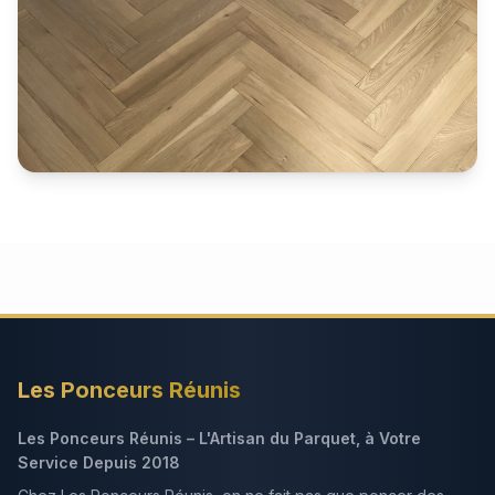
Ponçage parquet massif ancien
Ponçage et rénovation complète d’un parquet massif
ancien en bâton rompu à Obernai, installé sur
lambourdage bois. Après un ponçage et un brossage
approfondis, les zones abîmées ont été réparées puis
protégées avec une vitrification Pall-X Zero pour une
finition durable et écologique.
Les Ponceurs Réunis
Les Ponceurs Réunis – L'Artisan du Parquet, à Votre
Service Depuis 2018