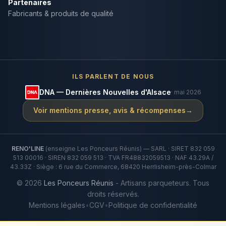
Partenaires
Fabricants & produits de qualité
ILS PARLENT DE NOUS
DNA — Dernières Nouvelles d'Alsace
· mai 2026
Voir mentions presse, avis & récompenses
→
RENO'LINE
(enseigne Les Ponceurs Réunis) — SARL · SIRET 832 059
513 00016 · SIREN 832 059 513 · TVA FR48832059513 · NAF 43.29A /
43.33Z · Siège : 6 rue du Commerce, 68420 Herrlisheim-près-Colmar
©
2026
Les Ponceurs Réunis
- Artisans parqueteurs. Tous
droits réservés.
Mentions légales
•
CGV
•
Politique de confidentialité