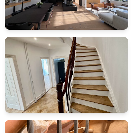
Ponçage et vitrification parquet chêne
massif
Ponçage d’un parquet contemporain Boen (parement 3,5
mm) dans un appartement du quartier chic de l’Orangerie
à Strasbourg. Le chantier a été réalisé avec une
technique de décapage au pad diamant pour un
nettoyage en profondeur, suivi d’une vitrification Pall-X
98 afin d’obtenir un aspect bois brut, moderne et
parfaitement uniforme.
Rénovation parquet ancien en chêne
Rénovation complète d’un escalier en chêne à Colmar,