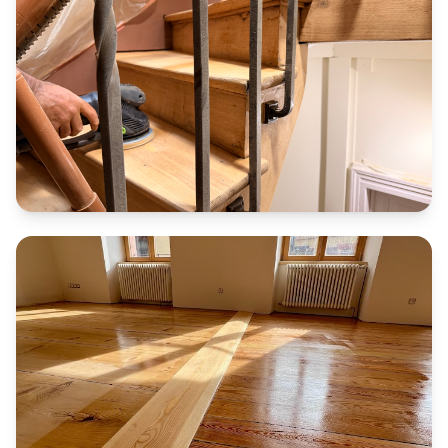
incluant le nettoyage approfondi des mains courantes. Le
chantier comprenait également le ponçage et la
vitrification d’un parquet en bâton rompu posé sur
goudron, une technique ancienne typique des maisons
du quartier des Maraîchers. Le résultat met en valeur le
chêne et redonne une uniformité élégante à l’ensemble
de l’étage. Quartier Unterlinden
Ponçage d'un parquet ancien et d'un
escalier bois massif
Mulhouse : Ponçage d’un parquet ancien dans une vieille
demeure à Mulhouse, avec reprise des zones abîmées
après la démolition des anciennes cloisons par les clients.
Finition : fond dur PALL-X 320 et vernis Pall-X Extreme
avec durcisseur.