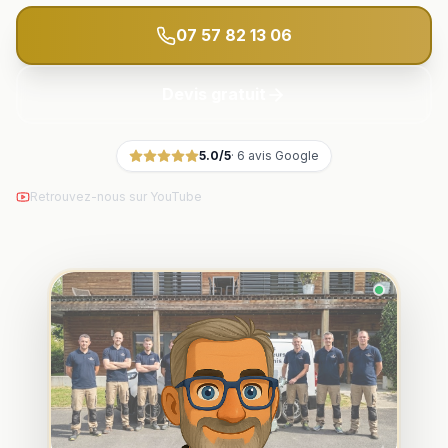
07 57 82 13 06
Devis gratuit
5.0
/5
·
6
avis Google
Retrouvez-nous sur YouTube