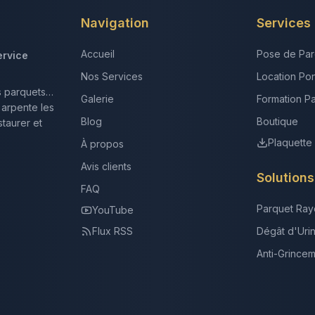
Navigation
Services
Accueil
Pose de Par
ervice
Nos Services
Location Po
s parquets…
Galerie
Formation P
 arpente les
Blog
Boutique
taurer et
Plaquette
À propos
Avis clients
Solution
FAQ
Parquet Ray
YouTube
Flux RSS
Dégât d'Uri
Anti-Grince