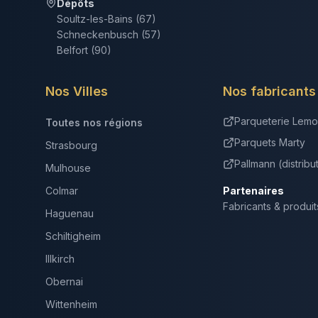
Dépôts
Soultz-les-Bains (67)
Schneckenbusch (57)
Belfort (90)
Nos Villes
Nos fabricants
Parqueterie Lemo
Toutes nos régions
Parquets Marty
Strasbourg
Pallmann (distribu
Mulhouse
Colmar
Partenaires
Fabricants & produit
Haguenau
Schiltigheim
Illkirch
Obernai
Wittenheim