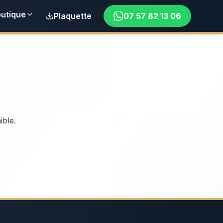
utique
Plaquette
07 57 82 13 06
ible.