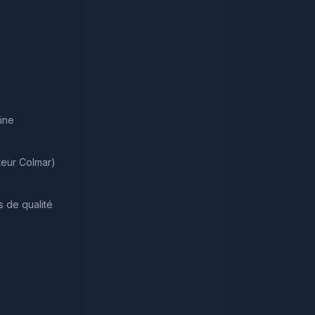
ine
teur Colmar)
s de qualité