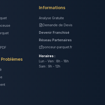
Informations
quet
Analyse Gratuite
Demande de Devis
nceuse
Devenir Franchisé
arquet
Réseau Partenaires
ponceur-parquet.fr
 PDF
Horaires :
s Problèmes
Lun - Ven : 8h - 18h
Sam : 9h - 12h
é
ne
ment