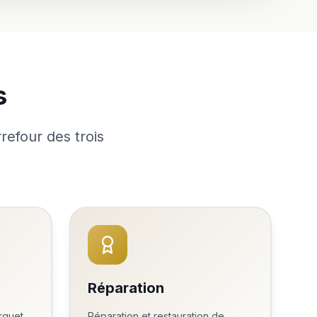
s
refour des trois
Réparation
rquet
Réparation et restauration de