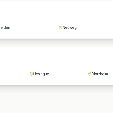
felden
Neuweg
Hésingue
Blotzheim