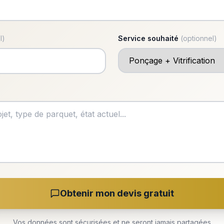
l)
Service souhaité
(optionnel)
Obtenir mon devis gratuit
Vos données sont sécurisées et ne seront jamais partagées