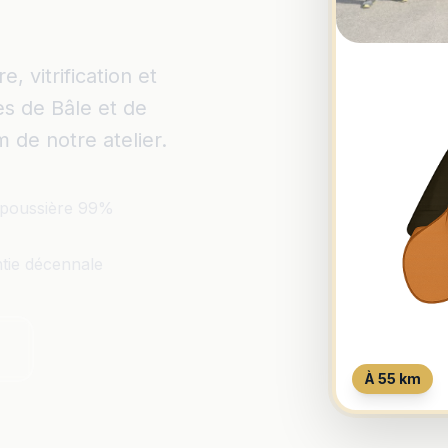
 vitrification et
es de Bâle et de
m de notre atelier.
poussière 99%
tie décennale
À 55 km