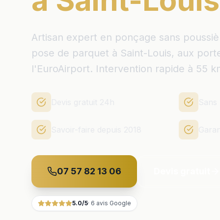
à Saint-Louis
Artisan expert en ponçage sans poussière,
pose de parquet à Saint-Louis, aux port
l'EuroAirport. Intervention rapide à 55 k
Devis gratuit 24h
Sans 
Savoir-faire depuis 2018
Garan
07 57 82 13 06
Devis gratuit
5.0
/5
·
6
avis Google