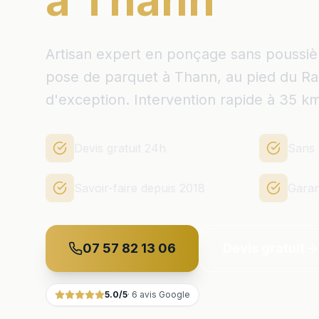
à Thann
Artisan expert en ponçage sans poussière,
pose de parquet à Thann, au pied du R
d'exception. Intervention rapide à 35 km
Devis gratuit 24h
Sans 
Savoir-faire depuis 2018
Garan
07 57 82 13 06
Devis gratuit
5.0
/5
·
6
avis Google