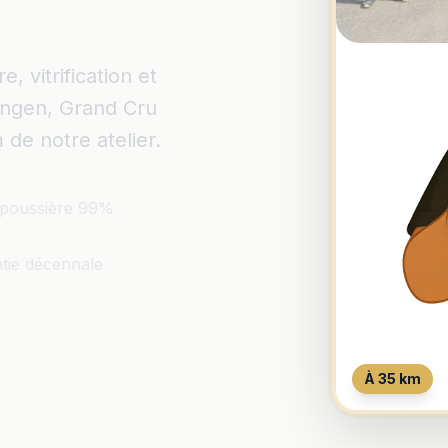
 vitrification et
angen, Grand Cru
 de notre atelier.
poussière 99%
tie décennale
À 35 km