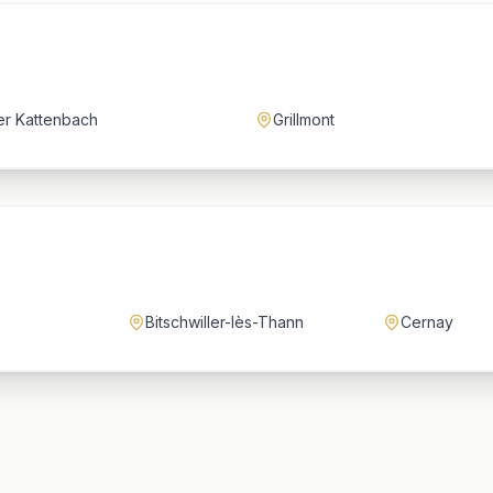
er Kattenbach
Grillmont
Bitschwiller-lès-Thann
Cernay