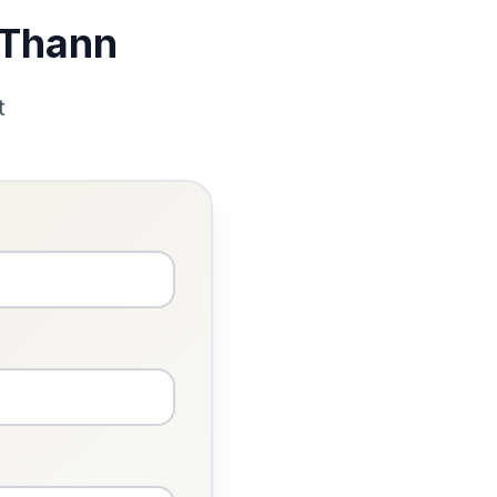
 Thann
t