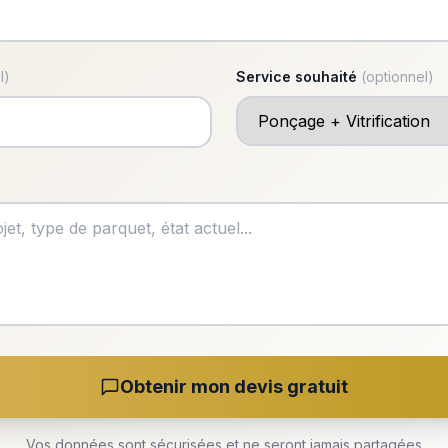
l)
Service souhaité
(optionnel)
Obtenir mon devis gratuit
Vos données sont sécurisées et ne seront jamais partagées