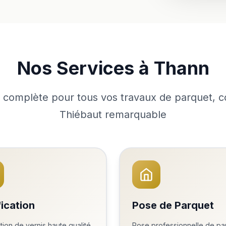
Nos Services à Thann
 complète pour tous vos travaux de parquet, col
Thiébaut remarquable
fication
Pose de Parquet
tion de vernis haute qualité
Pose professionnelle de pa