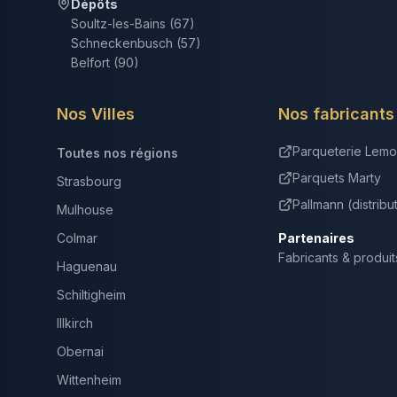
Dépôts
Soultz-les-Bains (67)
Schneckenbusch (57)
Belfort (90)
Nos Villes
Nos fabricants
Parqueterie Lemo
Toutes nos régions
Parquets Marty
Strasbourg
Pallmann (distribu
Mulhouse
Colmar
Partenaires
Fabricants & produit
Haguenau
Schiltigheim
Illkirch
Obernai
Wittenheim