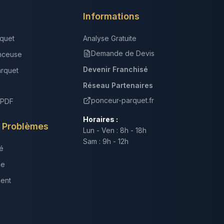
Informations
quet
Analyse Gratuite
Demande de Devis
nceuse
Devenir Franchisé
arquet
Réseau Partenaires
ponceur-parquet.fr
 PDF
Horaires :
s Problèmes
Lun - Ven : 8h - 18h
Sam : 9h - 12h
é
ne
ment