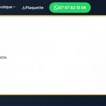
utique
Plaquette
07 57 82 13 06
ible.