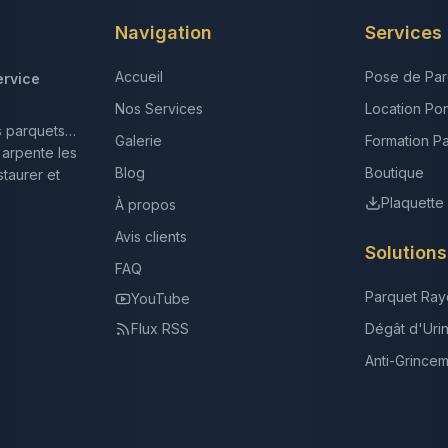
Navigation
Services
Accueil
Pose de Par
ervice
Nos Services
Location Po
s parquets…
Galerie
Formation P
 arpente les
Blog
Boutique
taurer et
Plaquette
À propos
Avis clients
Solution
FAQ
Parquet Ray
YouTube
Flux RSS
Dégât d'Uri
Anti-Grince