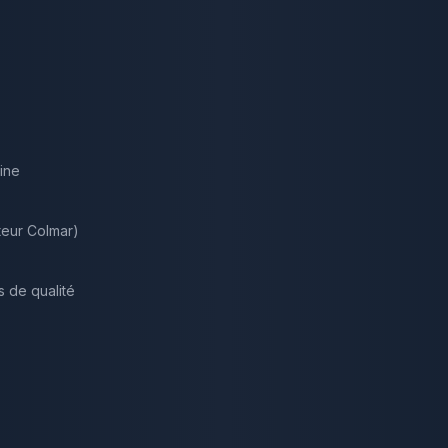
ine
teur Colmar)
s de qualité