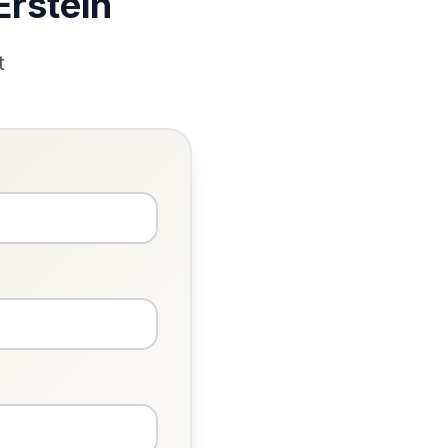
Erstein
t