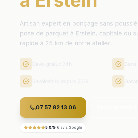
à Erstein
Artisan expert en ponçage sans poussière,
pose de parquet à Erstein, capitale du s
rapide à 25 km de notre atelier.
Devis gratuit 24h
Sans 
Savoir-faire depuis 2018
Garan
07 57 82 13 06
Devis gratuit
5.0
/5
·
6
avis Google