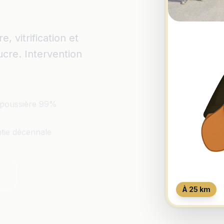
 vitrification et
ucre. Intervention
poussière 99%
tie décennale
À 25 km