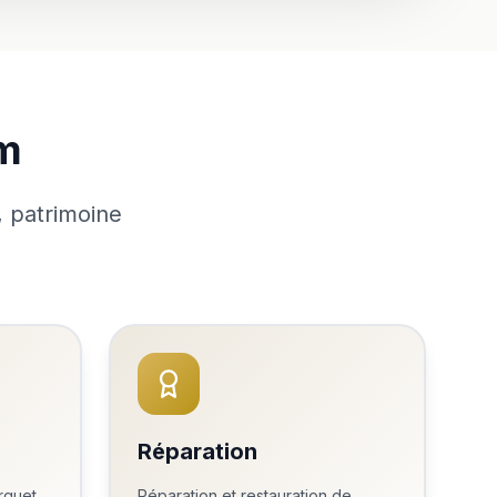
im
, patrimoine
Réparation
rquet
Réparation et restauration de