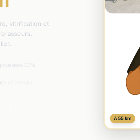
im
 vitrification et
 brasseurs.
ier.
poussière 99%
tie décennale
À 55 km