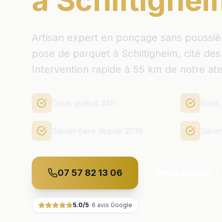
à Schiltighe
Artisan expert en ponçage sans poussière,
pose de parquet à Schiltigheim, cité des
Intervention rapide à 55 km de notre atel
Devis gratuit 24h
Sans 
Savoir-faire depuis 2018
Garan
07 57 82 13 06
Devis gratuit
5.0
/5
·
6
avis Google