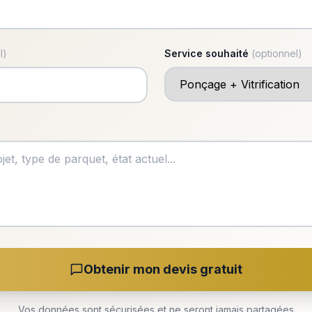
l)
Service souhaité
(optionnel)
Obtenir mon devis gratuit
Vos données sont sécurisées et ne seront jamais partagées