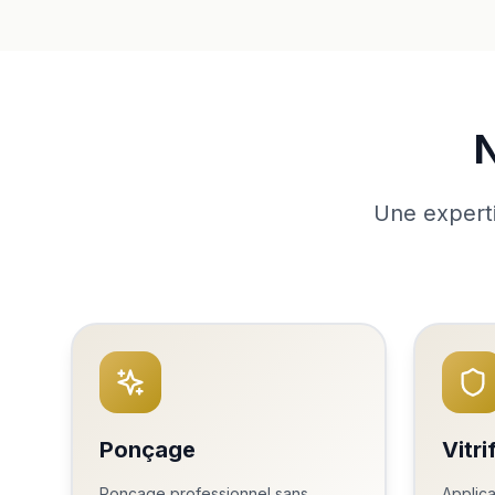
N
Une experti
Ponçage
Vitri
Ponçage professionnel sans
Applica